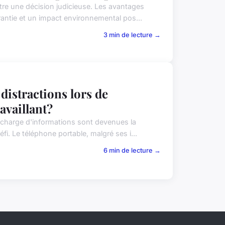
tre une décision judicieuse. Les avantages
antie et un impact environnemental pos...
3 min de lecture →
distractions lors de
availlant?
charge d'informations sont devenues la
fi. Le téléphone portable, malgré ses i...
6 min de lecture →