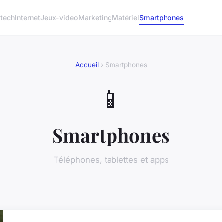
 tech
Internet
Jeux-video
Marketing
Matériel
Smartphones
Accueil
› Smartphones
📱
Smartphones
Téléphones, tablettes et apps