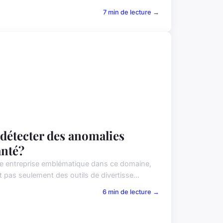
7 min de lecture →
détecter des anomalies
anté?
ne entreprise emblématique dans ce domaine,
pas seulement des outils de divertisse...
6 min de lecture →