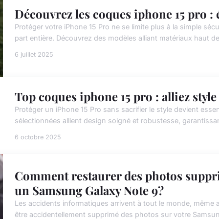
Découvrez les coques iphone 15 pro : 
Protéger votre iPhone 15 Pro ne se limite plus à la simple sécu
part entière. Découvrez des modèles alliant matériaux haut d
6 juillet 2025
Top coques iphone 15 pro : alliez style
Protéger un iPhone 15 Pro sans sacrifier le style devient essen
sélectionnées allient design soigné et robustesse, garantissa
6 octobre 2025
Comment restaurer des photos suppri
un Samsung Galaxy Note 9?
Les accidents informatiques arrivent à tout le monde, même 
être accidentellement supprimé des photos sur votre Samsu