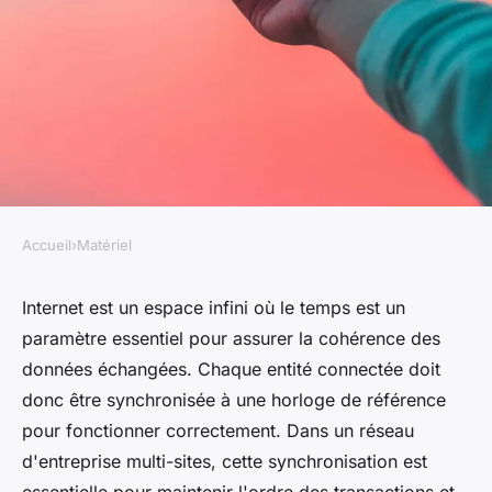
Accueil
›
Matériel
MATÉRIEL
Quelle est la meilleure
Internet est un espace infini où le temps est un
paramètre essentiel pour assurer la cohérence des
méthode pour synchroniser
données échangées. Chaque entité connectée doit
l'horloge système dans un
donc être synchronisée à une horloge de référence
réseau d'entreprise multi-
pour fonctionner correctement. Dans un réseau
sites?
d'entreprise multi-sites, cette synchronisation est