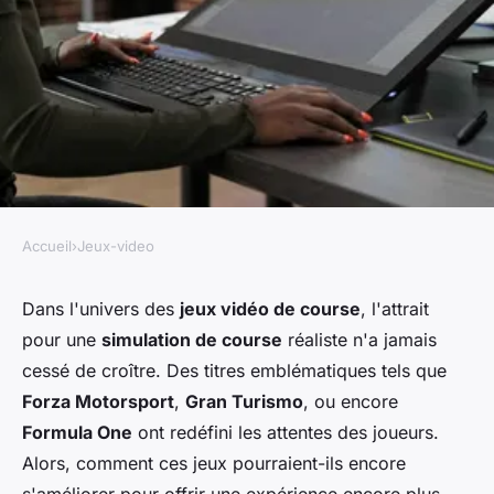
Accueil
›
Jeux-video
JEUX-VIDEO
Comment un jeu de course
Dans l'univers des
jeux vidéo de course
, l'attrait
pour une
simulation de course
réaliste n'a jamais
pourrait-il intégrer des
cessé de croître. Des titres emblématiques tels que
éléments de gestion des pneus
Forza Motorsport
,
Gran Turismo
, ou encore
et du carburant pour plus de
Formula One
ont redéfini les attentes des joueurs.
réalisme?
Alors, comment ces jeux pourraient-ils encore